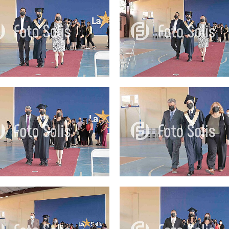
25.00Q
25.00Q
25.00Q
25.00Q