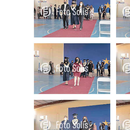
25.00Q
25.00Q