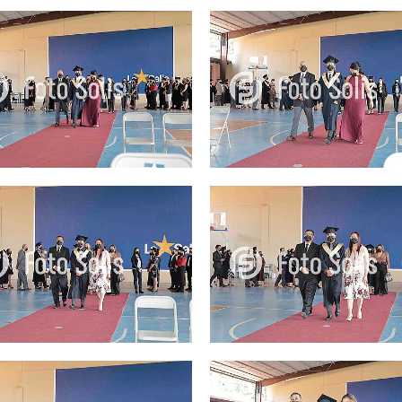
25.00Q
25.00Q
25.00Q
25.00Q