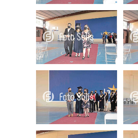
25.00Q
25.00Q