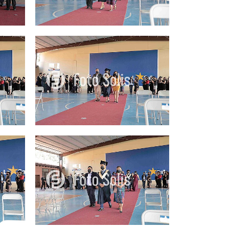
25.00Q
25.00Q
25.00Q