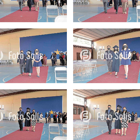
25.00Q
25.00Q
25.00Q
25.00Q
25.00Q
25.00Q