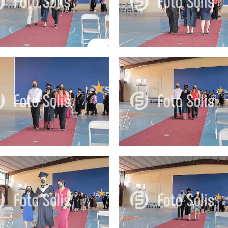
25.00Q
25.00Q
25.00Q
25.00Q
25.00Q
25.00Q