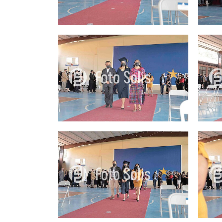
25.00Q
25.00Q
25.00Q