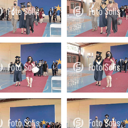
25.00Q
25.00Q
25.00Q
25.00Q