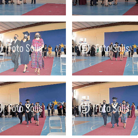
25.00Q
25.00Q
25.00Q
25.00Q
25.00Q
25.00Q