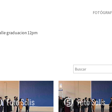
FOTÓGRAF
salle graduacion 12pm