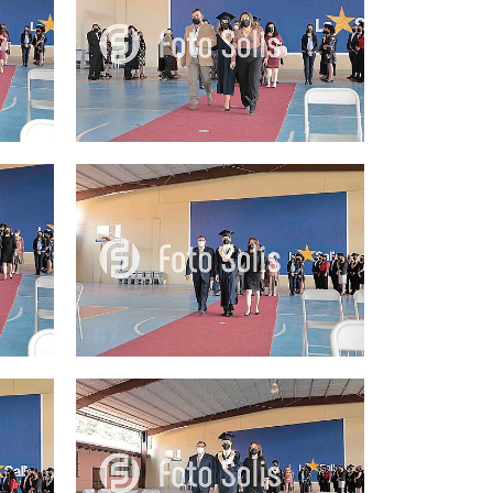
25.00Q
25.00Q