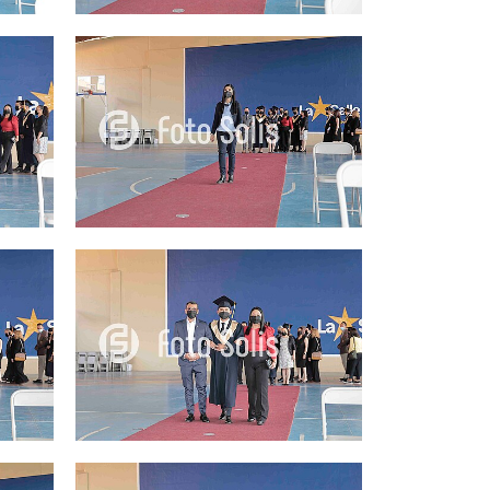
25.00Q
25.00Q