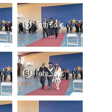
25.00Q
25.00Q