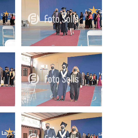
25.00Q
25.00Q