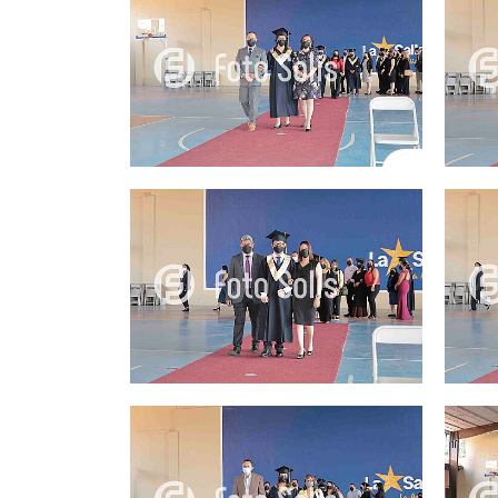
25.00Q
25.00Q