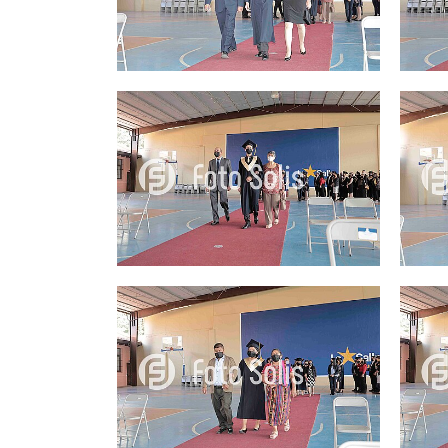
25.00Q
25.00Q
25.00Q