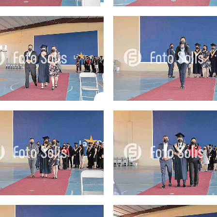
25.00Q
25.00Q
25.00Q
25.00Q