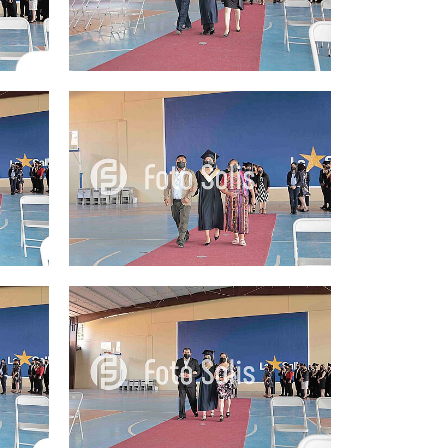
25.00Q
25.00Q
25.00Q