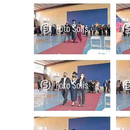
25.00Q
25.00Q