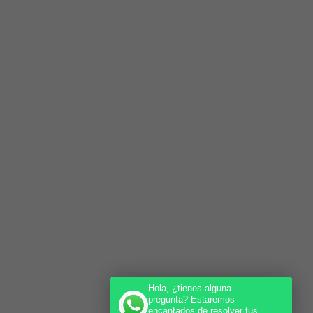
Hola, ¿tienes alguna
pregunta? Estaremos
encantados de resolver tus