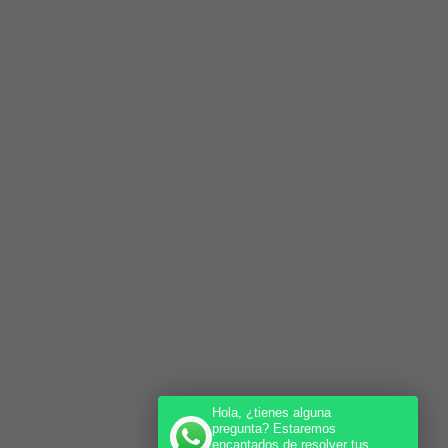
Hola, ¿tienes alguna
pregunta? Estaremos
encantados de resolver tus