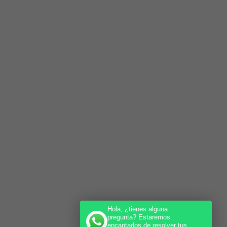
Hola, ¿tienes alguna
pregunta? Estaremos
encantados de resolver tus