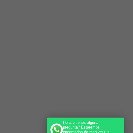
Hola, ¿tienes alguna
pregunta? Estaremos
encantados de resolver tus